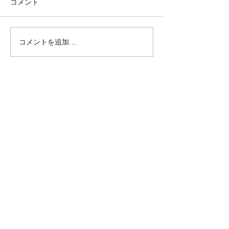
コメント
コメントを追加…
年末年始休業日12月30日
2025年 新成人
～1月6日まで
めでとうござい
きもの庄司について>>
​会社概要
Rental>>
成人式 振袖
留袖
成人式 男子袴
訪問着
卒業式 袴
七五三​
​ママ振
​喪服
Sale>>
Help >>
​販売商品
​お問合せ・ご予約
FAQ