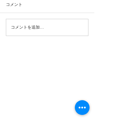
コメント
コメントを追加…
年末年始休業日12月30日
2025年 新成人
～1月6日まで
めでとうござい
きもの庄司について>>
​会社概要
Rental>>
成人式 振袖
留袖
成人式 男子袴
訪問着
卒業式 袴
七五三​
​ママ振
​喪服
Sale>>
Help >>
​販売商品
​お問合せ・ご予約
FAQ